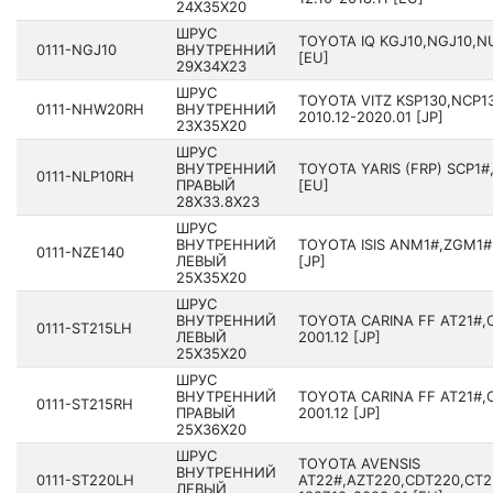
24X35X20
ШРУС
TOYOTA IQ KGJ10,NGJ10,NUJ
0111-NGJ10
ВНУТРЕННИЙ
[EU]
29X34X23
ШРУС
TOYOTA VITZ KSP130,NCP1
0111-NHW20RH
ВНУТРЕННИЙ
2010.12-2020.01 [JP]
23X35X20
ШРУС
ВНУТРЕННИЙ
TOYOTA YARIS (FRP) SCP1#,
0111-NLP10RH
ПРАВЫЙ
[EU]
28X33.8X23
ШРУС
ВНУТРЕННИЙ
TOYOTA ISIS ANM1#,ZGM1#,
0111-NZE140
ЛЕВЫЙ
[JP]
25X35X20
ШРУС
ВНУТРЕННИЙ
TOYOTA CARINA FF AT21#,C
0111-ST215LH
ЛЕВЫЙ
2001.12 [JP]
25X35X20
ШРУС
ВНУТРЕННИЙ
TOYOTA CARINA FF AT21#,C
0111-ST215RH
ПРАВЫЙ
2001.12 [JP]
25X36X20
ШРУС
TOYOTA AVENSIS
ВНУТРЕННИЙ
0111-ST220LH
AT22#,AZT220,CDT220,CT2
ЛЕВЫЙ