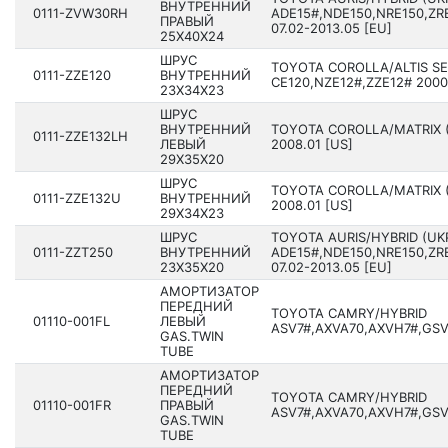
ВНУТРЕННИЙ
0111-ZVW30RH
ADE15#,NDE150,NRE150,ZR
ПРАВЫЙ
07.02-2013.05 [EU]
25X40X24
ШРУС
TOYOTA COROLLA/ALTIS S
0111-ZZE120
ВНУТРЕННИЙ
CE120,NZE12#,ZZE12# 2000
23X34X23
ШРУС
ВНУТРЕННИЙ
TOYOTA COROLLA/MATRIX (
0111-ZZE132LH
ЛЕВЫЙ
2008.01 [US]
29X35X20
ШРУС
TOYOTA COROLLA/MATRIX (
0111-ZZE132U
ВНУТРЕННИЙ
2008.01 [US]
29X34X23
ШРУС
TOYOTA AURIS/HYBRID (UK
0111-ZZT250
ВНУТРЕННИЙ
ADE15#,NDE150,NRE150,ZR
23X35X20
07.02-2013.05 [EU]
АМОРТИЗАТОР
ПЕРЕДНИЙ
TOYOTA CAMRY/HYBRID
01110-001FL
ЛЕВЫЙ
ASV7#,AXVA70,AXVH7#,GSV7
GAS.TWIN
TUBE
АМОРТИЗАТОР
ПЕРЕДНИЙ
TOYOTA CAMRY/HYBRID
01110-001FR
ПРАВЫЙ
ASV7#,AXVA70,AXVH7#,GSV7
GAS.TWIN
TUBE