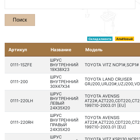
Поиск
Склад клиента
АлмНовый
Артикул
Название
Модель
ШРУС
0111-1SZFE
ВНУТРЕННИЙ
TOYOTA VITZ NCP1#,SCP1# 1
19X38X23
ШРУС
TOYOTA LAND CRUISER
0111-200
ВНУТРЕННИЙ
GRJ200,URJ20#,UZJ200,VDJ
30X47X34
ШРУС
TOYOTA AVENSIS
ВНУТРЕННИЙ
0111-220LH
AT22#,AZT220,CDT220,CT2
ЛЕВЫЙ
1997.10-2003.01 [EU]
24X35X20
ШРУС
TOYOTA AVENSIS
ВНУТРЕННИЙ
0111-220RH
AT22#,AZT220,CDT220,CT2
ПРАВЫЙ
1997.10-2003.01 [EU]
24X35X20
ШРУС
TOYOTA VITZ KSP130,NCP1