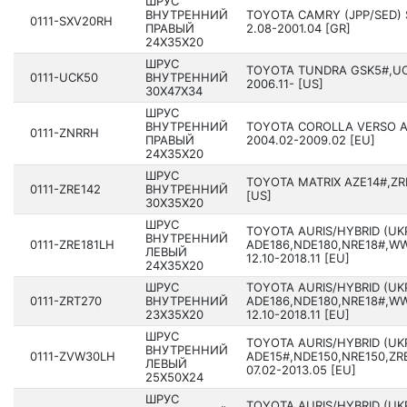
ШРУС
ВНУТРЕННИЙ
TOYOTA CAMRY (JPP/SED) 
0111-SXV20RH
ПРАВЫЙ
2.08-2001.04 [GR]
24X35X20
ШРУС
TOYOTA TUNDRA GSK5#,UC
0111-UCK50
ВНУТРЕННИЙ
2006.11- [US]
30X47X34
ШРУС
ВНУТРЕННИЙ
TOYOTA COROLLA VERSO A
0111-ZNRRH
ПРАВЫЙ
2004.02-2009.02 [EU]
24X35X20
ШРУС
TOYOTA MATRIX AZE14#,ZRE
0111-ZRE142
ВНУТРЕННИЙ
[US]
30X35X20
ШРУС
TOYOTA AURIS/HYBRID (UK
ВНУТРЕННИЙ
0111-ZRE181LH
ADE186,NDE180,NRE18#,WW
ЛЕВЫЙ
12.10-2018.11 [EU]
24X35X20
ШРУС
TOYOTA AURIS/HYBRID (UK
0111-ZRT270
ВНУТРЕННИЙ
ADE186,NDE180,NRE18#,WW
23X35X20
12.10-2018.11 [EU]
ШРУС
TOYOTA AURIS/HYBRID (UK
ВНУТРЕННИЙ
0111-ZVW30LH
ADE15#,NDE150,NRE150,ZR
ЛЕВЫЙ
07.02-2013.05 [EU]
25X50X24
ШРУС
TOYOTA AURIS/HYBRID (UK