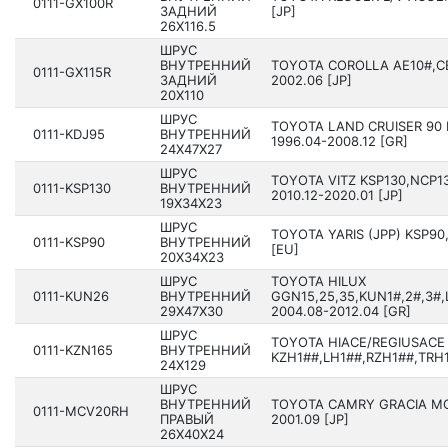
0111-GX100R
ЗАДНИЙ
[JP]
26X116.5
ШРУС
ВНУТРЕННИЙ
TOYOTA COROLLA AE10#,CE
0111-GX115R
ЗАДНИЙ
2002.06 [JP]
20X110
ШРУС
TOYOTA LAND CRUISER 90 
0111-KDJ95
ВНУТРЕННИЙ
1996.04-2008.12 [GR]
24X47X27
ШРУС
TOYOTA VITZ KSP130,NCP1
0111-KSP130
ВНУТРЕННИЙ
2010.12-2020.01 [JP]
19X34X23
ШРУС
TOYOTA YARIS (JPP) KSP90,
0111-KSP90
ВНУТРЕННИЙ
[EU]
20X34X23
ШРУС
TOYOTA HILUX
0111-KUN26
ВНУТРЕННИЙ
GGN15,25,35,KUN1#,2#,3#,
29X47X30
200­4.08-2012.04 [GR]
ШРУС
TOYOTA HIACE/REGIUSACE
0111-KZN165
ВНУТРЕННИЙ
KZH1##,LH1##,RZH1##,TRH1
24X129
ШРУС
ВНУТРЕННИЙ
TOYOTA CAMRY GRACIA MC
0111-MCV20RH
ПРАВЫЙ
2001.09 [JP]
26X40X24