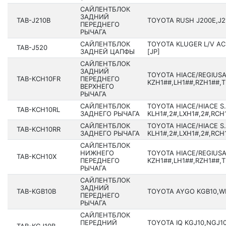
САЙЛЕНТБЛОК
ЗАДНИЙ
TAB-J210B
TOYOTA RUSH J200E,J21
ПЕРЕДНЕГО
РЫЧАГА
САЙЛЕНТБЛОК
TOYOTA KLUGER L/V AC
TAB-J520
ЗАДНЕЙ ЦАПФЫ
[JP]
САЙЛЕНТБЛОК
ЗАДНИЙ
TOYOTA HIACE/REGIUS
TAB-KCH10FR
ПЕРЕДНЕГО
KZH1##,LH1##,RZH1##,T
ВЕРХНЕГО
РЫЧАГА
САЙЛЕНТБЛОК
TOYOTA HIACE/HIACE S.
TAB-KCH10RL
ЗАДНЕГО РЫЧАГА
KLH1#,2#,LXH1#,2#,RCH1
САЙЛЕНТБЛОК
TOYOTA HIACE/HIACE S.
TAB-KCH10RR
ЗАДНЕГО РЫЧАГА
KLH1#,2#,LXH1#,2#,RCH1
САЙЛЕНТБЛОК
НИЖНЕГО
TOYOTA HIACE/REGIUS
TAB-KCH10X
ПЕРЕДНЕГО
KZH1##,LH1##,RZH1##,T
РЫЧАГА
САЙЛЕНТБЛОК
ЗАДНИЙ
TAB-KGB10B
TOYOTA AYGO KGB10,WNB
ПЕРЕДНЕГО
РЫЧАГА
САЙЛЕНТБЛОК
ПЕРЕДНИЙ
TOYOTA IQ KGJ10,NGJ10,
TAB-KGJ10B