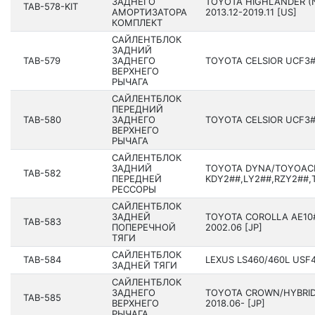
ЗАДНЕГО
TOYOTA HIGHLANDER (
TAB-578-KIT
АМОРТИЗАТОРА
201­3.12-2019.11 [US]
КОМПЛЕКТ
САЙЛЕНТБЛОК
ЗАДНИЙ
TAB-579
ЗАДНЕГО
TOYOTA CELSIOR UCF3# 
ВЕРХНЕГО
РЫЧАГА
САЙЛЕНТБЛОК
ПЕРЕДНИЙ
TAB-580
ЗАДНЕГО
TOYOTA CELSIOR UCF3# 
ВЕРХНЕГО
РЫЧАГА
САЙЛЕНТБЛОК
ЗАДНИЙ
TOYOTA DYNA/TOYOAC
TAB-582
ПЕРЕДНЕЙ
KDY2##,LY2##,RZY2##,T
РЕССОРЫ
САЙЛЕНТБЛОК
ЗАДНЕЙ
TOYOTA COROLLA AE10#,
TAB-583
ПОПЕРЕЧНОЙ
2002.06 [JP]
ТЯГИ
САЙЛЕНТБЛОК
TAB-584
LEXUS LS460/460L USF4
ЗАДНЕЙ ТЯГИ
САЙЛЕНТБЛОК
ЗАДНЕГО
TOYOTA CROWN/HYBRID
TAB-585
ВЕРХНЕГО
20­18.06- [JP]
РЫЧАГА