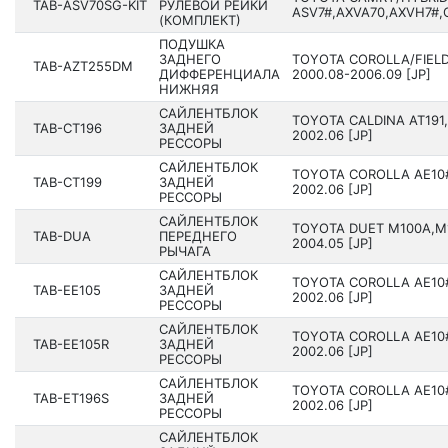
TAB-ASV70SG-KIT
РУЛЕВОЙ РЕЙКИ
ASV7#,AXVA70,AXVH7#,G
(КОМПЛЕКТ)
ПОДУШКА
ЗАДНЕГО
TOYOTA COROLLA/FIELD
TAB-AZT255DM
ДИФФЕРЕНЦИАЛА
2000.08-2006.09 [JP]
НИЖНЯЯ
САЙЛЕНТБЛОК
TOYOTA CALDINA AT191,
TAB-CT196
ЗАДНЕЙ
2002.06 [JP]
РЕССОРЫ
САЙЛЕНТБЛОК
TOYOTA COROLLA AE10#,
TAB-CT199
ЗАДНЕЙ
2002.06 [JP]
РЕССОРЫ
САЙЛЕНТБЛОК
TOYOTA DUET M100A,M1
TAB-DUA
ПЕРЕДНЕГО
2004.05 [JP]
РЫЧАГА
САЙЛЕНТБЛОК
TOYOTA COROLLA AE10#,
TAB-EE105
ЗАДНЕЙ
2002.06 [JP]
РЕССОРЫ
САЙЛЕНТБЛОК
TOYOTA COROLLA AE10#,
TAB-EE105R
ЗАДНЕЙ
2002.06 [JP]
РЕССОРЫ
САЙЛЕНТБЛОК
TOYOTA COROLLA AE10#,
TAB-ET196S
ЗАДНЕЙ
2002.06 [JP]
РЕССОРЫ
САЙЛЕНТБЛОК