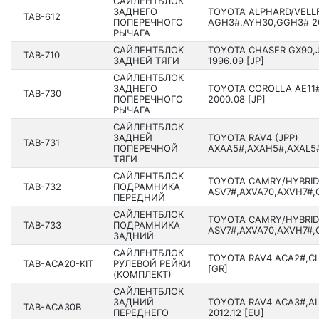
САЙЛЕНТБЛОК
ЗАДНЕГО
TOYOTA ALPHARD/VELL
TAB-612
ПОПЕРЕЧНОГО
AGH3#,AYH30,GGH3# 201
РЫЧАГА
САЙЛЕНТБЛОК
TOYOTA CHASER GX90,JZ
TAB-710
ЗАДНЕЙ ТЯГИ
1996.09 [JP]
САЙЛЕНТБЛОК
ЗАДНЕГО
TOYOTA COROLLA AE11#,
TAB-730
ПОПЕРЕЧНОГО
2000.08 [JP]
РЫЧАГА
САЙЛЕНТБЛОК
ЗАДНЕЙ
TOYOTA RAV4 (JPP)
TAB-731
ПОПЕРЕЧНОЙ
AXAA5#,AXAH5#,AXAL5#
ТЯГИ
САЙЛЕНТБЛОК
TOYOTA CAMRY/HYBRID
TAB-732
ПОДРАМНИКА
ASV7#,AXVA70,AXVH7#,G
ПЕРЕДНИЙ
САЙЛЕНТБЛОК
TOYOTA CAMRY/HYBRID
TAB-733
ПОДРАМНИКА
ASV7#,AXVA70,AXVH7#,G
ЗАДНИЙ
САЙЛЕНТБЛОК
TOYOTA RAV4 ACA2#,CL
TAB-ACA20-KIT
РУЛЕВОЙ РЕЙКИ
[GR]
(КОМПЛЕКТ)
САЙЛЕНТБЛОК
ЗАДНИЙ
TOYOTA RAV4 ACA3#,AL
TAB-ACA30B
ПЕРЕДНЕГО
2012.12 [EU]