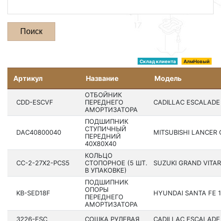
Поиск
Склад клиента
АлмНовый
Артикул
Название
Модель
ОТБОЙНИК
CDD-ESCVF
ПЕРЕДНЕГО
CADILLAC ESCALADE
АМОРТИЗАТОРА
ПОДШИПНИК
СТУПИЧНЫЙ
DAC40800040
MITSUBISHI LANCER C
ПЕРЕДНИЙ
40X80X40
КОЛЬЦО
CC-2-27X2-PCS5
СТОПОРНОЕ (5 ШТ.
SUZUKI GRAND VITA
В УПАКОВКЕ)
ПОДШИПНИК
ОПОРЫ
KB-SED18F
HYUNDAI SANTA FE 18
ПЕРЕДНЕГО
АМОРТИЗАТОРА
3226-ESC
СОШКА РУЛЕВАЯ
CADILLAC ESCALADE 