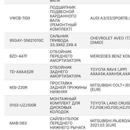
ВАЛА
ПОДШИПНИК
ПОДВЕСНОЙ
КАРДАННОГО
VWCB-TIGII
AUDI A3/S3/SPORTB./
ВАЛА
(РЕМОНТНЫЙ
КОМПЛЕКТ)
САЛЬНИК
CHEVROLET AVEO (T2
95GAY-35621010C
ПРИВОДА
[GMIO]
33.3X62.2X9.4
ОТБОЙНИК
BZD-447F
ПЕРЕДНЕГО
MERCEDES BENZ KOM
АМОРТИЗАТОРА
ОТБОЙНИК
TOYOTA RAV4 (JPP)
TD-AXAA52R
ЗАДНЕГО
AXAA5#,AXAH5#,AXAL
АМОРТИЗАТОРА
ПРОСТАВКА
MITSUBISHI COLT<3D
MSI-Z30R
ЗАДНЕЙ ПРУЖИНЫ
[EUR]
НИЖНЯЯ
МОНТАЖНЫЙ
КОМПЛЕКТ ДЛЯ
TOYOTA LAND CRUIS
0103-UZJ100R
ДИСКОВЫХ
FZJ10#,HDJ100,HZJ10
КОЛОДОК
САЙЛЕНТБЛОК
MITSUBISHI PAJERO/
MAB-063
ПЕРЕДНЕГО
2021.03 [EUR]
НИЖНЕГО РЫЧАГА