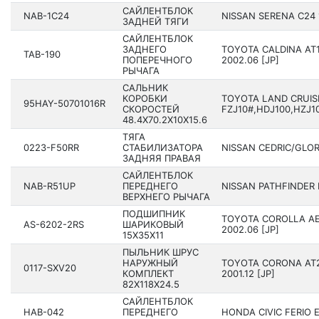
САЙЛЕНТБЛОК
NAB-1C24
NISSAN SERENA C24 1
ЗАДНЕЙ ТЯГИ
САЙЛЕНТБЛОК
ЗАДНЕГО
TOYOTA CALDINA AT19
TAB-190
ПОПЕРЕЧНОГО
2002.06 [JP]
РЫЧАГА
САЛЬНИК
КОРОБКИ
TOYOTA LAND CRUIS
95HAY-50701016R
СКОРОСТЕЙ
FZJ10#,HDJ100,HZJ10
48.4X70.2X10X15.6
ТЯГА
0223-F50RR
СТАБИЛИЗАТОРА
NISSAN CEDRIC/GLORI
ЗАДНЯЯ ПРАВАЯ
САЙЛЕНТБЛОК
NAB-R51UP
ПЕРЕДНЕГО
NISSAN PATHFINDER R
ВЕРХНЕГО РЫЧАГА
ПОДШИПНИК
TOYOTA COROLLA AE1
AS-6202-2RS
ШАРИКОВЫЙ
2002.06 [JP]
15X35X11
ПЫЛЬНИК ШРУС
НАРУЖНЫЙ
TOYOTA CORONA AT21
0117-SXV20
КОМПЛЕКТ
2001.12 [JP]
82X118X24.5
САЙЛЕНТБЛОК
HAB-042
ПЕРЕДНЕГО
HONDA CIVIC FERIO E