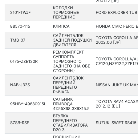
2001.12 [JP]
КОЛОДКИ
2101-TWJF
ТОРМОЗНЫЕ
FORD EXPLORER TUB 
ПЕРЕДНИЕ
88570-115
КЛИПСА
HONDA CIVIC FERIO E
САЙЛЕНТБЛОК
TOYOTA COROLLA AE1
TMB-07
ЗАДНЕЙ ПОДУШКИ
2002.06 [JP]
ДВИГАТЕЛЯ
РЕМКОМПЛЕКТ
СУППОРТА
TOYOTA COROLLA/AL
0175-ZZE120R
ТОРМОЗНОГО
CE120,NZE12#,ZZE12#
ЗАДНЕГО (НА ОБЕ
СТОРОНЫ)
САЙЛЕНТБЛОК
ПЕРЕДНИЙ
NAB-J32S
NISSAN JUKE UK MAKE
ПЕРЕДНЕГО
РЫЧАГА
САЛЬНИК
TOYOTA RAV4 ACA3#,
95HBY-49680915L
ПРИВОДА
2012.12 [EU]
47.55X68.3X9X15.5
ВТУЛКА
ПЕРЕДНЕГО
SZSB-RSF
SUZUKI SWIFT RS415
СТАБИЛИЗАТОРА
D20.3
ПОДШИПНИК