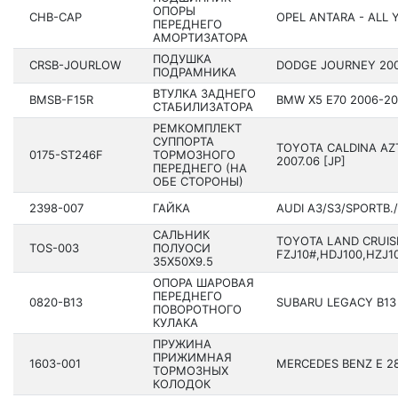
ОПОРЫ
CHB-CAP
OPEL ANTARA - ALL 
ПЕРЕДНЕГО
АМОРТИЗАТОРА
ПОДУШКА
CRSB-JOURLOW
DODGE JOURNEY 200
ПОДРАМНИКА
ВТУЛКА ЗАДНЕГО
BMSB-F15R
BMW X5 E70 200­6-20
СТАБИЛИЗАТОРА
РЕМКОМПЛЕКТ
СУППОРТА
TOYOTA CALDINA AZT
0175-ST246F
ТОРМОЗНОГО
2007.06 [JP]
ПЕРЕДНЕГО (НА
ОБЕ СТОРОНЫ)
2398-007
ГАЙКА
AUDI A3/S3/SPORTB./
САЛЬНИК
TOYOTA LAND CRUIS
TOS-003
ПОЛУОСИ
FZJ10#,HDJ100,HZJ10
35X50X9.5
ОПОРА ШАРОВАЯ
ПЕРЕДНЕГО
0820-B13
SUBARU LEGACY B13 2
ПОВОРОТНОГО
КУЛАКА
ПРУЖИНА
ПРИЖИМНАЯ
1603-001
MERCEDES BENZ E 280
ТОРМОЗНЫХ
КОЛОДОК