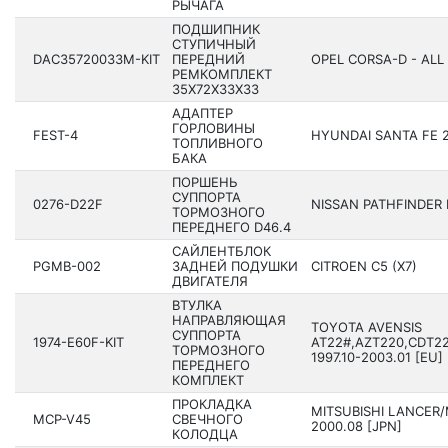
РЫЧАГА
ПОДШИПНИК
СТУПИЧНЫЙ
DAC35720033M-KIT
ПЕРЕДНИЙ
OPEL CORSA-D - ALL
РЕМКОМПЛЕКТ
35X72X33X33
АДАПТЕР
ГОРЛОВИНЫ
FEST-4
HYUNDAI SANTA FE 20
ТОПЛИВНОГО
БАКА
ПОРШЕНЬ
СУППОРТА
0276-D22F
NISSAN PATHFINDER R
ТОРМОЗНОГО
ПЕРЕДНЕГО D46.4
САЙЛЕНТБЛОК
PGMB-002
ЗАДНЕЙ ПОДУШКИ
CITROEN C5 (X7)
ДВИГАТЕЛЯ
ВТУЛКА
НАПРАВЛЯЮЩАЯ
TOYOTA AVENSIS
СУППОРТА
1974-E60F-KIT
AT22#,AZT220,CDT22
ТОРМОЗНОГО
1997.10-2003.01 [EU]
ПЕРЕДНЕГО
КОМПЛЕКТ
ПРОКЛАДКА
MITSUBISHI LANCER/
MCP-V45
СВЕЧНОГО
2000.08 [JPN]
КОЛОДЦА