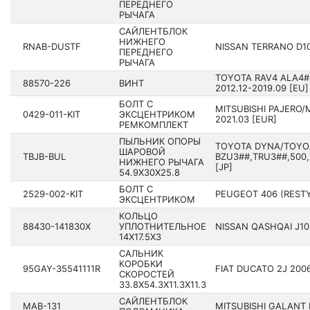
ПЕРЕДНЕГО
РЫЧАГА
САЙЛЕНТБЛОК
НИЖНЕГО
RNAB-DUSTF
NISSAN TERRANO D10 
ПЕРЕДНЕГО
РЫЧАГА
TOYOTA RAV4 ALA4#
88570-226
ВИНТ
2012.12-2019.09 [EU]
БОЛТ С
MITSUBISHI PAJERO/
0429-011-KIT
ЭКСЦЕНТРИКОМ
2021.03 [EUR]
РЕМКОМПЛЕКТ
ПЫЛЬНИК ОПОРЫ
TOYOTA DYNA/TOYO
ШАРОВОЙ
TBJB-BUL
BZU3##,TRU3##,500,
НИЖНЕГО РЫЧАГА
[JP]
54.9X30X25.8
БОЛТ С
2529-002-KIT
PEUGEOT 406 (RESTY
ЭКСЦЕНТРИКОМ
КОЛЬЦО
88430-141830X
УПЛОТНИТЕЛЬНОЕ
NISSAN QASHQAI J10E
14X17.5X3
САЛЬНИК
КОРОБКИ
95GAY-35541111R
FIAT DUCATO 2J 200
СКОРОСТЕЙ
33.8X54.3X11.3X11.3
САЙЛЕНТБЛОК
MAB-131
MITSUBISHI GALANT 