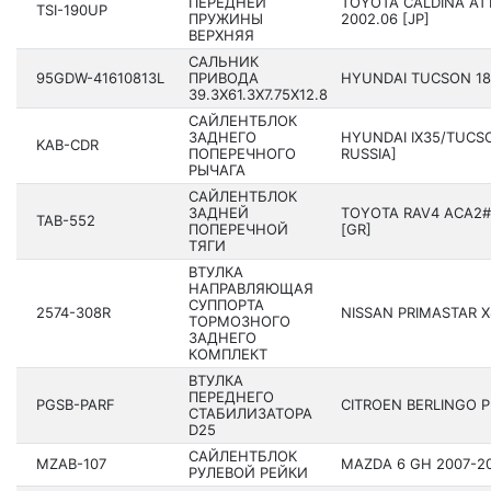
ПЕРЕДНЕЙ
TOYOTA CALDINA AT19
TSI-190UP
ПРУЖИНЫ
2002.06 [JP]
ВЕРХНЯЯ
САЛЬНИК
95GDW-41610813L
ПРИВОДА
HYUNDAI TUCSON 18 
39.3X61.3X7.75X12.8
САЙЛЕНТБЛОК
ЗАДНЕГО
HYUNDAI IX35/TUCSO
KAB-CDR
ПОПЕРЕЧНОГО
RUSSIA]
РЫЧАГА
САЙЛЕНТБЛОК
ЗАДНЕЙ
TOYOTA RAV4 ACA2#,
TAB-552
ПОПЕРЕЧНОЙ
[GR]
ТЯГИ
ВТУЛКА
НАПРАВЛЯЮЩАЯ
СУППОРТА
2574-308R
NISSAN PRIMASTAR X8
ТОРМОЗНОГО
ЗАДНЕГО
КОМПЛЕКТ
ВТУЛКА
ПЕРЕДНЕГО
PGSB-PARF
CITROEN BERLINGO P
СТАБИЛИЗАТОРА
D25
САЙЛЕНТБЛОК
MZAB-107
MAZDA 6 GH 2007-20
РУЛЕВОЙ РЕЙКИ