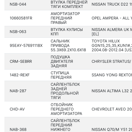
ВТУЛКА ПЕРЕДНЕЙ
NSB-044
NISSAN TRUCK D22 19
ТЯГИ КОМПЛЕКТ
АМОРТИЗАТОР
10660581FR
ПЕРЕДНИЙ
OPEL AMPERA - ALL 
ПРАВЫЙ
ВТУЛКА КУЛИСЫ
NISSAN ALMERA UK M
NSB-063
КПП
[EL]
САЛЬНИК
TOYOTA HILUX
95EAY-57691118X
ПРИВОДА
GGN15,25,35,KUN1#,
55.3X69.2X10.6X18
200­4.08-2012.04 [US
ПОДУШКА
CRM-SEBRR
ДВИГАТЕЛЯ
CHRYSLER STRATUS/ 
ЗАДНЯЯ
СТУПИЦА
1482-REXF
SSANG YONG REXTON
ПЕРЕДНЯЯ
САЙЛЕНТБЛОК
ЗАДНЕЙ
NAB-287
NISSAN ALTIMA L32 20
ПРОДОЛЬНОЙ
ТЯГИ
ОТБОЙНИК
CHD-AV
ПЕРЕДНЕГО
CHEVROLET AVEO 200
АМОРТИЗАТОРА
САЙЛЕНТБЛОК
ПЕРЕДНИЙ
NAB-368
НИЖНЕГО
NISSAN Q70/M Y51 201