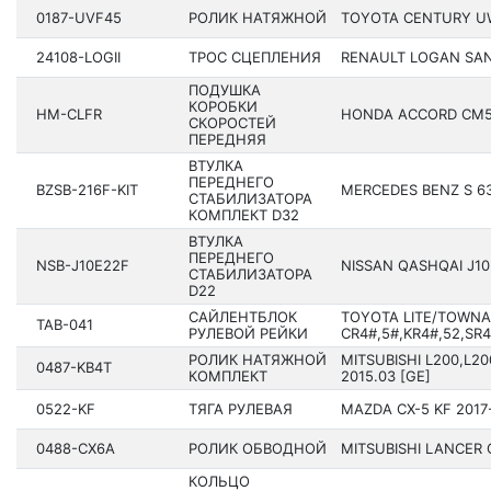
0187-UVF45
РОЛИК НАТЯЖНОЙ
TOYOTA CENTURY UWG
24108-LOGII
ТРОС СЦЕПЛЕНИЯ
RENAULT LOGAN SANDE
ПОДУШКА
КОРОБКИ
HM-CLFR
HONDA ACCORD CM5 
СКОРОСТЕЙ
ПЕРЕДНЯЯ
ВТУЛКА
ПЕРЕДНЕГО
BZSB-216F-KIT
MERCEDES BENZ S 63
СТАБИЛИЗАТОРА
КОМПЛЕКТ D32
ВТУЛКА
ПЕРЕДНЕГО
NSB-J10E22F
NISSAN QASHQAI J10E
СТАБИЛИЗАТОРА
D22
САЙЛЕНТБЛОК
TOYOTA LITE/TOWN
TAB-041
РУЛЕВОЙ РЕЙКИ
CR4#,5#,KR4#,52,SR40
РОЛИК НАТЯЖНОЙ
MITSUBISHI L200,L2
0487-KB4T
КОМПЛЕКТ
2015.03 [GE]
0522-KF
ТЯГА РУЛЕВАЯ
MAZDA CX-5 KF 2017
0488-CX6A
РОЛИК ОБВОДНОЙ
MITSUBISHI LANCER C
КОЛЬЦО