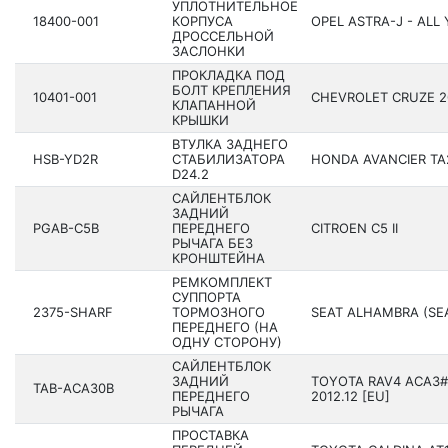
УПЛОТНИТЕЛЬНОЕ
18400-001
КОРПУСА
OPEL ASTRA-J - ALL
ДРОССЕЛЬНОЙ
ЗАСЛОНКИ
ПРОКЛАДКА ПОД
БОЛТ КРЕПЛЕНИЯ
10401-001
CHEVROLET CRUZE 20
КЛАПАННОЙ
КРЫШКИ
ВТУЛКА ЗАДНЕГО
HSB-YD2R
СТАБИЛИЗАТОРА
HONDA AVANCIER TA2
D24.2
САЙЛЕНТБЛОК
ЗАДНИЙ
PGAB-C5B
ПЕРЕДНЕГО
CITROEN C5 II
РЫЧАГА БЕЗ
КРОНШТЕЙНА
РЕМКОМПЛЕКТ
СУППОРТА
2375-SHARF
ТОРМОЗНОГО
SEAT ALHAMBRA (SEA
ПЕРЕДНЕГО (НА
ОДНУ СТОРОНУ)
САЙЛЕНТБЛОК
ЗАДНИЙ
TOYOTA RAV4 ACA3#,
TAB-ACA30B
ПЕРЕДНЕГО
2012.12 [EU]
РЫЧАГА
ПРОСТАВКА