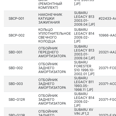
(РЕМОНТНЫЙ
[JP]
КОМПЛЕКТ)
SUBARU
НАКОНЕЧНИК
LEGACY B13
SBCP-001
КАТУШКИ
#22433­-A
200­3.01-
ЗАЖИГАНИЯ
2009.04 [JP]
КОЛЬЦО
SUBARU
УПЛОТНИТЕЛЬНОЕ
LEGACY B14
SBCP-002
10966­-AA
СВЕЧНОГО
200­9.02-
КОЛОДЦА
[JP]
SUBARU
ОТБОЙНИК
LEGACY B13
SBD-001
ПЕРЕДНЕГО
20321­-AA
200­3.01-
АМОРТИЗАТОРА
2009.04 [JP]
SUBARU
ОТБОЙНИК
FORESTER
SBD-002
ЗАДНЕГО
20371­-FC
S10 199­6.10-
АМОРТИЗАТОРА
2002.01 [JP]
SUBARU
ОТБОЙНИК
LEGACY B11
SBD-003
ЗАДНЕГО
20371­-AC
199­3.05-
АМОРТИЗАТОРА
1998.11 [JP]
SUBARU
ОТБОЙНИК
LEGACY B14
SBD-G12R
ЗАДНЕГО
20371­-FG
200­9.02-
АМОРТИЗАТОРА
[JP]
SUBARU XV
ОТБОЙНИК
VIN:JF1,2
SBD-G13R
ЗАДНЕГО
20371­-FJ