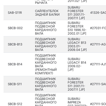
2011­.02- [JP]
РЫЧАГА
SUBARU
САЙЛЕНТБЛОК
FORESTER
SAB-S11R
41326­-SA
ЗАДНЕЙ БАЛКИ
S11 200­1.11-
2007.11 [JP]
ПОДШИПНИК
SUBARU
ПОДВЕСНОЙ
FORESTER
SBCB-002
#27031­-F
КАРДАННОГО
S10 199­6.10-
ВАЛА
2002.01 [JP]
ПОДШИПНИК
SUBARU
ПОДВЕСНОЙ
LEGACY B13
SBCB-B13
#27111­-A
КАРДАННОГО
200­3.01-
ВАЛА
2009.04 [JP]
ПОДШИПНИК
ПОДВЕСНОЙ
SUBARU
КАРДАННОГО
LEGACY B14
SBCB-B14
#27111­-AJ
ВАЛА
200­9.02-
(РЕМОНТНЫЙ
[JP]
КОМПЛЕКТ)
ПОДШИПНИК
SUBARU
ПОДВЕСНОЙ
FORESTER
SBCB-S11
#27111­-SA
КАРДАННОГО
S11 200­1.11-
ВАЛА
2007.11 [JP]
ПОДШИПНИК
ПОДВЕСНОЙ
SUBARU
КАРДАННОГО
IMPREZA
SBCB-S12
#27111­-SC
ВАЛА
G12 200­7.03-