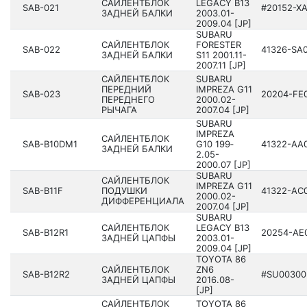
САЙЛЕНТБЛОК
LEGACY B13
SAB-021
#20152­-X
ЗАДНЕЙ БАЛКИ
200­3.01-
2009.04 [JP]
SUBARU
САЙЛЕНТБЛОК
FORESTER
SAB-022
41326­-SA
ЗАДНЕЙ БАЛКИ
S11 200­1.11-
2007.11 [JP]
САЙЛЕНТБЛОК
SUBARU
ПЕРЕДНИЙ
IMPREZA G11
SAB-023
20204­-FE
ПЕРЕДНЕГО
200­0.02-
РЫЧАГА
2007.04 [JP]
SUBARU
IMPREZA
САЙЛЕНТБЛОК
SAB-B10DM1
G10 199­
41322­-AA
ЗАДНЕЙ БАЛКИ
2.05-
2000.07 [JP]
SUBARU
САЙЛЕНТБЛОК
IMPREZA G11
SAB-B11F
ПОДУШКИ
41322­-AC
200­0.02-
ДИФФЕРЕНЦИАЛА
2007.04 [JP]
SUBARU
САЙЛЕНТБЛОК
LEGACY B13
SAB-B12R1
20254­-AE
ЗАДНЕЙ ЦАПФЫ
200­3.01-
2009.04 [JP]
TOYOTA 86
САЙЛЕНТБЛОК
ZN6
SAB-B12R2
#SU00300­
ЗАДНЕЙ ЦАПФЫ
2016­.08-
[JP]
САЙЛЕНТБЛОК
TOYOTA 86