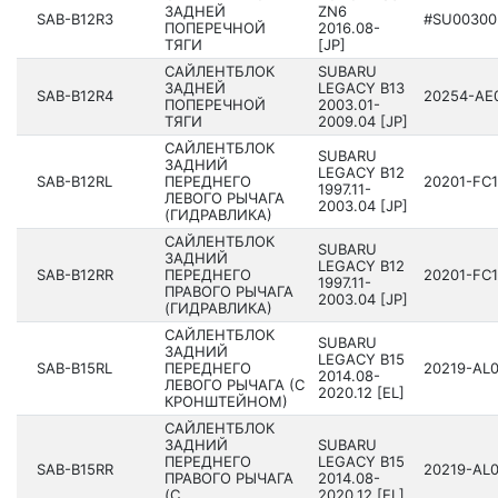
ЗАДНЕЙ
ZN6
SAB-B12R3
#SU00300
ПОПЕРЕЧНОЙ
2016­.08-
ТЯГИ
[JP]
САЙЛЕНТБЛОК
SUBARU
ЗАДНЕЙ
LEGACY B13
SAB-B12R4
20254­-AE
ПОПЕРЕЧНОЙ
200­3.01-
ТЯГИ
2009.04 [JP]
САЙЛЕНТБЛОК
SUBARU
ЗАДНИЙ
LEGACY B12
SAB-B12RL
ПЕРЕДНЕГО
20201­-FC
199­7.11-
ЛЕВОГО РЫЧАГА
2003.04 [JP]
(ГИДРАВЛИКА)
САЙЛЕНТБЛОК
SUBARU
ЗАДНИЙ
LEGACY B12
SAB-B12RR
ПЕРЕДНЕГО
20201­-FC
199­7.11-
ПРАВОГО РЫЧАГА
2003.04 [JP]
(ГИДРАВЛИКА)
САЙЛЕНТБЛОК
SUBARU
ЗАДНИЙ
LEGACY B15
SAB-B15RL
ПЕРЕДНЕГО
20219­-AL
201­4.08-
ЛЕВОГО РЫЧАГА (С
2020.12 [EL]
КРОНШТЕЙНОМ)
САЙЛЕНТБЛОК
ЗАДНИЙ
SUBARU
ПЕРЕДНЕГО
LEGACY B15
SAB-B15RR
20219­-AL
ПРАВОГО РЫЧАГА
201­4.08-
(С
2020.12 [EL]