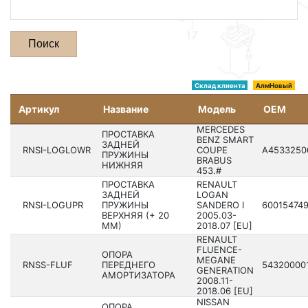
Поиск
Склад клиента
АлмНовый
Артикул
Название
Модель
OEM
MERCEDES
ПРОСТАВКА
BENZ SMART
ЗАДНЕЙ
RNSI-LOGLOWR
COUPE
A45332­50
ПРУЖИНЫ
BRABUS
НИЖНЯЯ
453.#
ПРОСТАВКА
RENAULT
ЗАДНЕЙ
LOGAN
RNSI-LOGUPR
ПРУЖИНЫ
SANDERO I
60015­4749
ВЕРХНЯЯ (+ 20
2005.03-
ММ)
2018.07 [EU]
RENAULT
FLUENCE-
ОПОРА
MEGANE
RNSS-FLUF
ПЕРЕДНЕГО
54320­000
GENERATION
АМОРТИЗАТОРА
2008.11-
2018.06 [EU]
NISSAN
ОПОРА