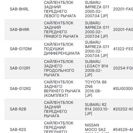
САЙЛЕНТБЛОК
SUBARU
ЗАДНИЙ
IMPREZA G11
SAB-BHRL
20201­-FA
ПЕРЕДНЕГО
200­0.02-
ЛЕВОГО РЫЧАГА
2007.04 [JP]
САЙЛЕНТБЛОК
SUBARU
ЗАДНИЙ
IMPREZA G11
SAB-BHRR
20201­-FA
ПЕРЕДНЕГО
200­0.02-
ПРАВОГО РЫЧАГА
2007.04 [JP]
SUBARU
САЙЛЕНТБЛОК
IMPREZA G11
SAB-G11DM
ПОДУШКИ
41322­-FE
200­0.02-
ДИФФЕРЕНЦИАЛА
2007.04 [JP]
САЙЛЕНТБЛОК
SUBARU
ЗАДНЕГО
LEGACY B14
SAB-G12R1
20254­-FG
ПРОДОЛЬНОГО
200­9.02-
РЫЧАГА
[JP]
САЙЛЕНТБЛОК
TOYOTA 86
ЗАДНЕГО
ZN6
SAB-G12R2
#SU00300
ВЕРХНЕГО РЫЧАГА
2016­.08-
(КОМПЛЕКТ)
[JP]
САЙЛЕНТБЛОК
SUBARU R2
ЗАДНИЙ
SAB-R2B
R14 200­3.10-
#20202­-K
ПЕРЕДНЕГО
[JP]
РЫЧАГА
САЙЛЕНТБЛОК
NISSAN
ПЕРЕДНИЙ
SAB-R2S
MOCO SA2
#54529­-4
ПЕРЕДНЕГО