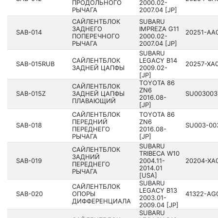
ПРОДОЛЬНОГО
200­0.02-
РЫЧАГА
2007.04 [JP]
САЙЛЕНТБЛОК
SUBARU
ЗАДНЕГО
IMPREZA G11
SAB-014
20251­-AA
ПОПЕРЕЧНОГО
200­0.02-
РЫЧАГА
2007.04 [JP]
SUBARU
САЙЛЕНТБЛОК
LEGACY B14
SAB-015RUB
20257­-XA
ЗАДНЕЙ ЦАПФЫ
200­9.02-
[JP]
TOYOTA 86
САЙЛЕНТБЛОК
ZN6
SAB-015Z
ЗАДНЕЙ ЦАПФЫ
SU00300­3
2016­.08-
ПЛАВАЮЩИЙ
[JP]
САЙЛЕНТБЛОК
TOYOTA 86
ПЕРЕДНИЙ
ZN6
SAB-018
SU003-003
ПЕРЕДНЕГО
2016­.08-
РЫЧАГА
[JP]
SUBARU
САЙЛЕНТБЛОК
TRIBECA W10
ЗАДНИЙ
SAB-019
200­4.11-
20204­-XA
ПЕРЕДНЕГО
2014.01
РЫЧАГА
[USA]
SUBARU
САЙЛЕНТБЛОК
LEGACY B13
SAB-020
ОПОРЫ
41322­-AG
200­3.01-
ДИФФЕРЕНЦИАЛА
2009.04 [JP]
SUBARU