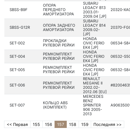
SUBARU
ОПОРА
LEGACY B13
SBSS-B9F
ПЕРЕДНЕГО
20320­-XA
200­3.01-
АМОРТИЗАТОРА
2009.04 [JP]
SUBARU
ОПОРА ЗАДНЕГО
LEGACY B14
SBSS-G12R
20370­-FG
АМОРТИЗАТОРА
200­9.02-
[JP]
HONDA
ПРОКЛАДКИ
SET-002
CIVIC FERIO
06534­-S8
РУЛЕВОЙ РЕЙКИ
EK4 [JP]
HONDA
РЕМКОМПЛЕКТ
SET-004
CIVIC FERIO
06532­-S5
РУЛЕВОЙ РЕЙКИ
EK4 [JP]
HONDA
РЕМКОМПЛЕКТ
SET-005
CIVIC FERIO
06532­-S8
РУЛЕВОЙ РЕЙКИ
EK4 [JP]
RENAULT
РЕМКОМПЛЕКТ
MEGANE II
SET-006
#82004­635
РУЛЕВОЙ РЕЙКИ
2002.02-
2012.06 [EU]
MERCEDES
BENZ
КОЛЬЦО ABS
SET-007
SPRINTER
A90635­001
(КОМПЛЕКТ)
906 20­05-
2013
<< Первая
155
156
157
158
159
Последняя >>