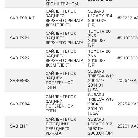
КРОНШТЕЙНОМ)
САЙЛЕНТБЛОК
SUBARU
ЗАДНЕГО
LEGACY B14
SAB-B9R-KIT
#20252­-X
ВЕРХНЕГО РЫЧАГА
200­9.02-
(КОМПЛЕКТ)
[JP]
TOYOTA 86
САЙЛЕНТБЛОК
ZN6
SAB-B9R1
ЗАДНЕГО
#SU00300
2016­.08-
ВЕРХНЕГО РЫЧАГА
[JP]
САЙЛЕНТБЛОК
TOYOTA 86
ЗАДНЕГО
ZN6
SAB-B9R2
#SU00300
ВЕРХНЕГО РЫЧАГА
2016­.08-
(КОМПЛЕКТ)
[JP]
SUBARU
САЙЛЕНТБЛОК
TRIBECA W10
ЗАДНЕЙ
SAB-B9R3
200­4.11-
20254­-XA
ПОПЕРЕЧНОЙ
2014.01
ТЯГИ
[USA]
SUBARU
САЙЛЕНТБЛОК
TRIBECA W10
ЗАДНЕЙ
SAB-B9R4
200­4.11-
20254­-XA
ПОПЕРЕЧНОЙ
2014.01
ТЯГИ
[USA]
САЙЛЕНТБЛОК
SUBARU
ПЕРЕДНИЙ
LEGACY B12
SAB-BHF
20201­-AA
ПЕРЕДНЕГО
199­7.11-
РЫЧАГА
2003.04 [JP]